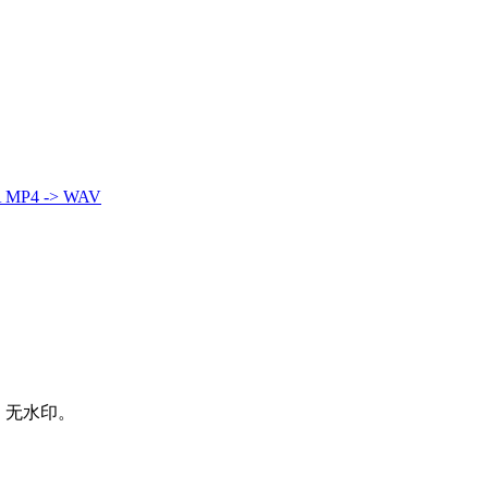
A
MP4 -> WAV
、无水印。