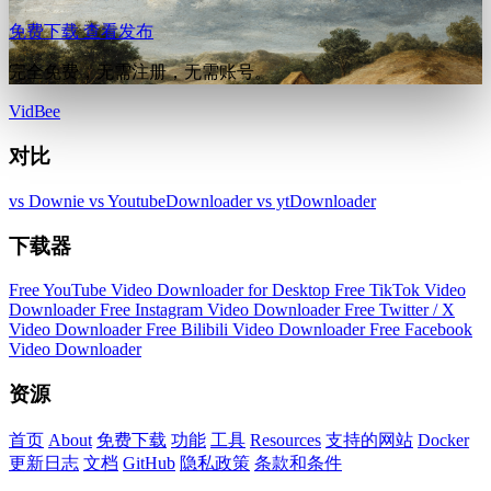
免费下载
查看发布
完全免费，无需注册，无需账号。
VidBee
对比
vs Downie
vs YoutubeDownloader
vs ytDownloader
下载器
Free YouTube Video Downloader for Desktop
Free TikTok Video
Downloader
Free Instagram Video Downloader
Free Twitter / X
Video Downloader
Free Bilibili Video Downloader
Free Facebook
Video Downloader
资源
首页
About
免费下载
功能
工具
Resources
支持的网站
Docker
更新日志
文档
GitHub
隐私政策
条款和条件