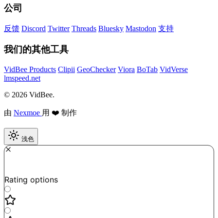
公司
反馈
Discord
Twitter
Threads
Bluesky
Mastodon
支持
我们的其他工具
VidBee Products
Clipii
GeoChecker
Viora
BoTab
VidVerse
lmspeed.net
© 2026 VidBee.
由
Nexmoe
用 ❤️ 制作
浅色
Required
How do you like this tool?
Rating options