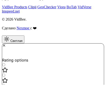
VidBee Products
Clipii
GeoChecker
Viora
BoTab
VidVerse
lmspeed.net
© 2026 VidBee.
Сделано
Nexmoe
с ❤️
Светлая
Required
How do you like this tool?
Rating options