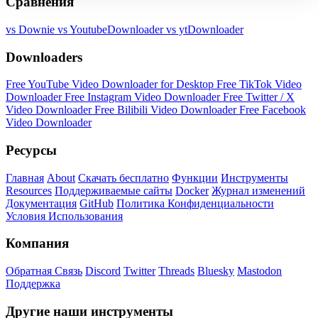
Сравнения
vs Downie
vs YoutubeDownloader
vs ytDownloader
Downloaders
Free YouTube Video Downloader for Desktop
Free TikTok Video
Downloader
Free Instagram Video Downloader
Free Twitter / X
Video Downloader
Free Bilibili Video Downloader
Free Facebook
Video Downloader
Ресурсы
Главная
About
Скачать бесплатно
Функции
Инструменты
Resources
Поддерживаемые сайты
Docker
Журнал изменений
Документация
GitHub
Политика Конфиденциальности
Условия Использования
Компания
Обратная Связь
Discord
Twitter
Threads
Bluesky
Mastodon
Поддержка
Другие наши инструменты