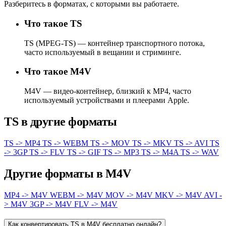
Разберитесь в форматах, с которыми вы работаете.
Что такое TS
TS (MPEG-TS) — контейнер транспортного потока,
часто используемый в вещании и стриминге.
Что такое M4V
M4V — видео-контейнер, близкий к MP4, часто
используемый устройствами и плеерами Apple.
TS в другие форматы
TS -> MP4
TS -> WEBM
TS -> MOV
TS -> MKV
TS -> AVI
TS
-> 3GP
TS -> FLV
TS -> GIF
TS -> MP3
TS -> M4A
TS -> WAV
Другие форматы в M4V
MP4 -> M4V
WEBM -> M4V
MOV -> M4V
MKV -> M4V
AVI -
> M4V
3GP -> M4V
FLV -> M4V
Как конвертировать TS в M4V бесплатно онлайн?