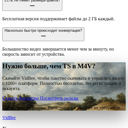
Есть ли лимит размера файла?
Бесплатная версия поддерживает файлы до 2 ГБ каждый.
Насколько быстро происходит конвертация?
Большинство видео завершается менее чем за минуту, но
скорость зависит от устройства.
Нужно больше, чем TS в M4V?
Скачайте VidBee, чтобы пакетно скачивать и управлять видео
с 1000+ платформ. Полностью бесплатно, без регистрации и
аккаунта.
Скачать бесплатно
Посмотреть релизы
Полностью бесплатно. Регистрация и аккаунт не требуются.
VidBee