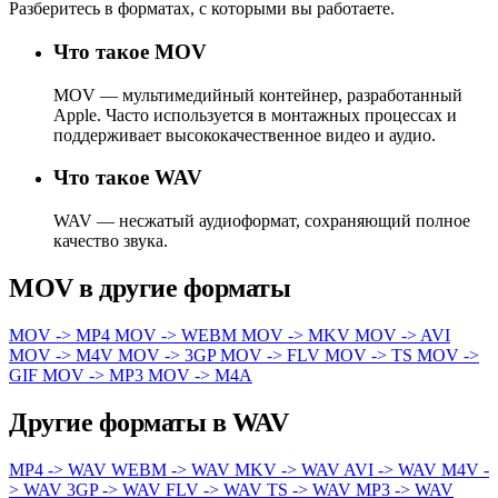
Разберитесь в форматах, с которыми вы работаете.
Что такое MOV
MOV — мультимедийный контейнер, разработанный
Apple. Часто используется в монтажных процессах и
поддерживает высококачественное видео и аудио.
Что такое WAV
WAV — несжатый аудиоформат, сохраняющий полное
качество звука.
MOV в другие форматы
MOV -> MP4
MOV -> WEBM
MOV -> MKV
MOV -> AVI
MOV -> M4V
MOV -> 3GP
MOV -> FLV
MOV -> TS
MOV ->
GIF
MOV -> MP3
MOV -> M4A
Другие форматы в WAV
MP4 -> WAV
WEBM -> WAV
MKV -> WAV
AVI -> WAV
M4V -
> WAV
3GP -> WAV
FLV -> WAV
TS -> WAV
MP3 -> WAV