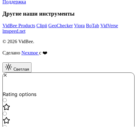
Поддержка
Другие наши инструменты
VidBee Products
Clipii
GeoChecker
Viora
BoTab
VidVerse
lmspeed.net
© 2026 VidBee.
Сделано
Nexmoe
с ❤️
Светлая
Required
How do you like this tool?
Rating options