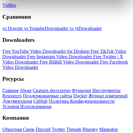
VidBee
Сравнения
vs Downie
vs YoutubeDownloader
vs ytDownloader
Downloaders
Free YouTube Video Downloader for Desktop
Free TikTok Video
Downloader
Free Instagram Video Downloader
Free Twitter / X
Video Downloader
Free Bilibili Video Downloader
Free Facebook
Video Downloader
Ресурсы
Главная
About
Скачать бесплатно
Функции
Инструменты
Resources
Поддерживаемые сайты
Docker
Журнал изменений
Документация
GitHub
Политика Конфиденциальности
Условия Использования
Компания
Обратная Связь
Discord
Twitter
Threads
Bluesky
Mastodon