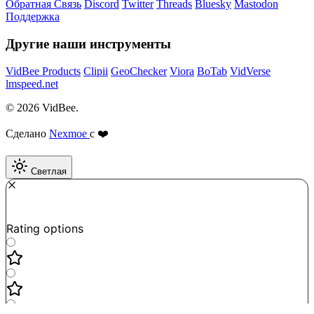
Обратная Связь
Discord
Twitter
Threads
Bluesky
Mastodon
Поддержка
Другие наши инструменты
VidBee Products
Clipii
GeoChecker
Viora
BoTab
VidVerse
lmspeed.net
© 2026 VidBee.
Сделано
Nexmoe
с ❤️
Светлая
Required
How do you like this tool?
Rating options