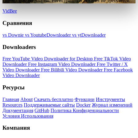
Полностью бесплатно. Регистрация и аккаунт не требуются.
VidBee
Сравнения
vs Downie
vs YoutubeDownloader
vs ytDownloader
Downloaders
Free YouTube Video Downloader for Desktop
Free TikTok Video
Downloader
Free Instagram Video Downloader
Free Twitter / X
Video Downloader
Free Bilibili Video Downloader
Free Facebook
Video Downloader
Ресурсы
Главная
About
Скачать бесплатно
Функции
Инструменты
Resources
Поддерживаемые сайты
Docker
Журнал изменений
Документация
GitHub
Политика Конфиденциальности
Условия Использования
Компания