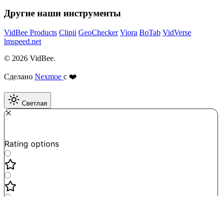
Другие наши инструменты
VidBee Products
Clipii
GeoChecker
Viora
BoTab
VidVerse
lmspeed.net
© 2026 VidBee.
Сделано
Nexmoe
с ❤️
Светлая
Required
How do you like this tool?
Rating options