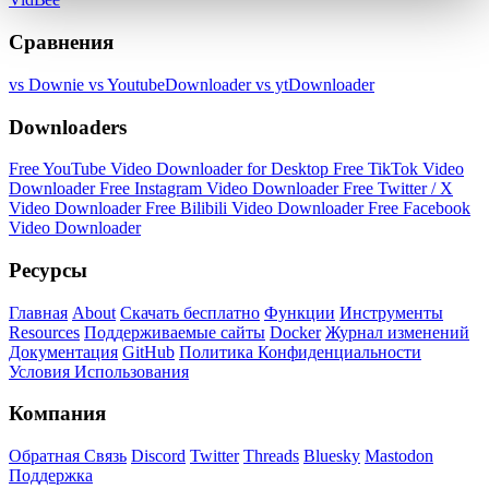
Сравнения
vs Downie
vs YoutubeDownloader
vs ytDownloader
Downloaders
Free YouTube Video Downloader for Desktop
Free TikTok Video
Downloader
Free Instagram Video Downloader
Free Twitter / X
Video Downloader
Free Bilibili Video Downloader
Free Facebook
Video Downloader
Ресурсы
Главная
About
Скачать бесплатно
Функции
Инструменты
Resources
Поддерживаемые сайты
Docker
Журнал изменений
Документация
GitHub
Политика Конфиденциальности
Условия Использования
Компания
Обратная Связь
Discord
Twitter
Threads
Bluesky
Mastodon
Поддержка