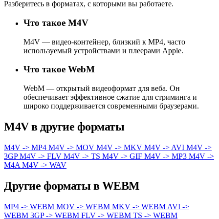
Разберитесь в форматах, с которыми вы работаете.
Что такое M4V
M4V — видео-контейнер, близкий к MP4, часто
используемый устройствами и плеерами Apple.
Что такое WebM
WebM — открытый видеоформат для веба. Он
обеспечивает эффективное сжатие для стриминга и
широко поддерживается современными браузерами.
M4V в другие форматы
M4V -> MP4
M4V -> MOV
M4V -> MKV
M4V -> AVI
M4V ->
3GP
M4V -> FLV
M4V -> TS
M4V -> GIF
M4V -> MP3
M4V ->
M4A
M4V -> WAV
Другие форматы в WEBM
MP4 -> WEBM
MOV -> WEBM
MKV -> WEBM
AVI ->
WEBM
3GP -> WEBM
FLV -> WEBM
TS -> WEBM