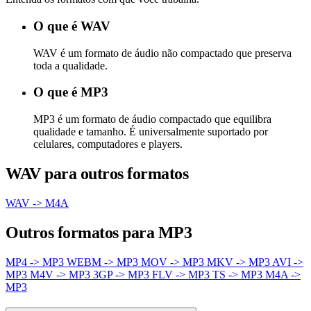
O que é WAV
WAV é um formato de áudio não compactado que preserva
toda a qualidade.
O que é MP3
MP3 é um formato de áudio compactado que equilibra
qualidade e tamanho. É universalmente suportado por
celulares, computadores e players.
WAV para outros formatos
WAV -> M4A
Outros formatos para MP3
MP4 -> MP3
WEBM -> MP3
MOV -> MP3
MKV -> MP3
AVI ->
MP3
M4V -> MP3
3GP -> MP3
FLV -> MP3
TS -> MP3
M4A ->
MP3