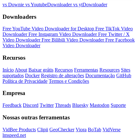
vs Downie
vs YoutubeDownloader
vs ytDownloader
Downloaders
Free YouTube Video Downloader for Desktop
Free TikTok Video
Downloader
Free Instagram Video Downloader
Free Twitter / X
Video Downloader
Free Bilibili Video Downloader
Free Facebook
Video Downloader
Recursos
Início
About
Baixar grátis
Recursos
Ferramentas
Resources
Sites
suportados
Docker
Registro de alterações
Documentação
GitHub
Política de Privacidade
Termos e Condições
Empresa
Feedback
Discord
Twitter
Threads
Bluesky
Mastodon
Suporte
Nossas outras ferramentas
VidBee Products
Clipii
GeoChecker
Viora
BoTab
VidVerse
lmspeed.net