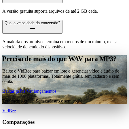
A versão gratuita suporta arquivos de até 2 GB cada.
Qual a velocidade da conversão?
A maioria dos arquivos termina em menos de um minuto, mas a
velocidade depende do dispositivo.
Precisa de mais do que WAV para MP3?
Baixe o VidBee para baixar em lote e gerenciar vídeo e áudio de
mais de 1000 plataformas. Totalmente grátis, sem cadastro e sem
conta.
Baixar grátis
Ver lançamentos
Totalmente grátis. Sem cadastro e sem conta.
VidBee
Comparações