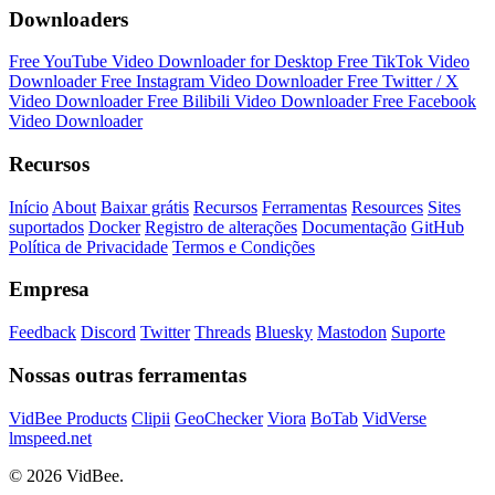
Downloaders
Free YouTube Video Downloader for Desktop
Free TikTok Video
Downloader
Free Instagram Video Downloader
Free Twitter / X
Video Downloader
Free Bilibili Video Downloader
Free Facebook
Video Downloader
Recursos
Início
About
Baixar grátis
Recursos
Ferramentas
Resources
Sites
suportados
Docker
Registro de alterações
Documentação
GitHub
Política de Privacidade
Termos e Condições
Empresa
Feedback
Discord
Twitter
Threads
Bluesky
Mastodon
Suporte
Nossas outras ferramentas
VidBee Products
Clipii
GeoChecker
Viora
BoTab
VidVerse
lmspeed.net
© 2026 VidBee.