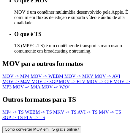
O que é MOV
MOV é um contêiner multimídia desenvolvido pela Apple. É
comum em fluxos de edição e suporta vídeo e áudio de alta
qualidade.
O que é TS
TS (MPEG-TS) é um contêiner de transport stream usado
comumente em broadcasting e streaming.
MOV para outros formatos
MOV -> MP4
MOV -> WEBM
MOV -> MKV
MOV -> AVI
MOV -> M4V
MOV -> 3GP
MOV -> FLV
MOV -> GIF
MOV ->
MP3
MOV -> M4A
MOV -> WAV
Outros formatos para TS
MP4 -> TS
WEBM -> TS
MKV -> TS
AVI -> TS
M4V -> TS
3GP -> TS
FLV -> TS
Como converter MOV em TS grátis online?