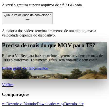
A versão gratuita suporta arquivos de até 2 GB cada.
Qual a velocidade da conversão?
A maioria dos vídeos termina em menos de um minuto, mas a
velocidade depende do dispositivo.
Precisa de mais do que MOV para TS?
Baixe o VidBee para baixar em lote e gerenciar vídeos de mais de
1000 plataformas. Totalmente grátis, sem cadastro e sem conta.
Baixar grátis
Ver lançamentos
Totalmente grátis. Sem cadastro e sem conta.
VidBee
Comparações
vs Downie
vs YoutubeDownloader
vs ytDownloader