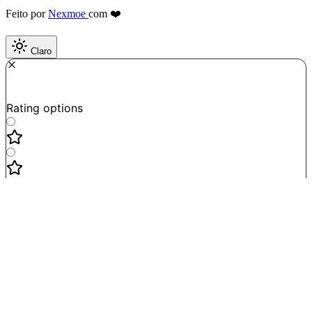
Feito por
Nexmoe
com ❤️
Claro
Required
How do you like this tool?
Rating options
Not good
Very satisfied
Next
Powered by
Formbricks