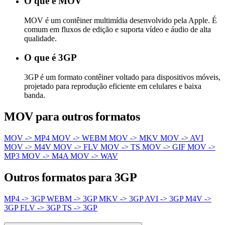
O que é MOV
MOV é um contêiner multimídia desenvolvido pela Apple. É
comum em fluxos de edição e suporta vídeo e áudio de alta
qualidade.
O que é 3GP
3GP é um formato contêiner voltado para dispositivos móveis,
projetado para reprodução eficiente em celulares e baixa
banda.
MOV para outros formatos
MOV -> MP4
MOV -> WEBM
MOV -> MKV
MOV -> AVI
MOV -> M4V
MOV -> FLV
MOV -> TS
MOV -> GIF
MOV ->
MP3
MOV -> M4A
MOV -> WAV
Outros formatos para 3GP
MP4 -> 3GP
WEBM -> 3GP
MKV -> 3GP
AVI -> 3GP
M4V ->
3GP
FLV -> 3GP
TS -> 3GP