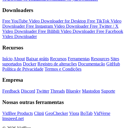
Downloaders
Free YouTube Video Downloader for Desktop
Free TikTok Video
Downloader
Free Instagram Video Downloader
Free Twitter / X
Video Downloader
Free Bilibili Video Downloader
Free Facebook
Video Downloader
Recursos
Início
About
Baixar grátis
Recursos
Ferramentas
Resources
Sites
suportados
Docker
Registro de alterações
Documentação
GitHub
Política de Privacidade
Termos e Condições
Empresa
Feedback
Discord
Twitter
Threads
Bluesky
Mastodon
Suporte
Nossas outras ferramentas
VidBee Products
Clipii
GeoChecker
Viora
BoTab
VidVerse
lmspeed.net