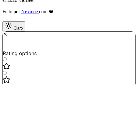
© 2026 VidBee.
Feito por
Nexmoe
com ❤️
Claro
Required
How do you like this tool?
Rating options
Not good
Very satisfied
Next