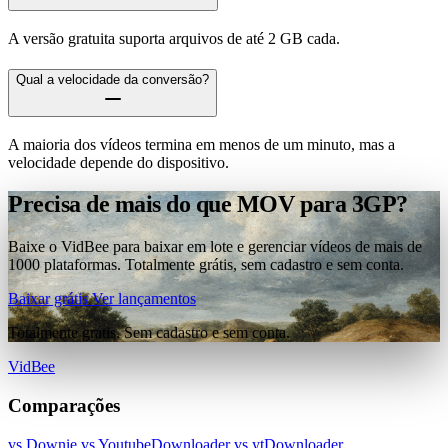
A versão gratuita suporta arquivos de até 2 GB cada.
Qual a velocidade da conversão?
A maioria dos vídeos termina em menos de um minuto, mas a
velocidade depende do dispositivo.
Precisa de mais do que MOV para 3GP?
Baixe o VidBee para baixar em lote e gerenciar vídeos de mais de
1000 plataformas. Totalmente grátis, sem cadastro e sem conta.
Baixar grátis
Ver lançamentos
Totalmente grátis. Sem cadastro e sem conta.
VidBee
Comparações
vs Downie
vs YoutubeDownloader
vs ytDownloader