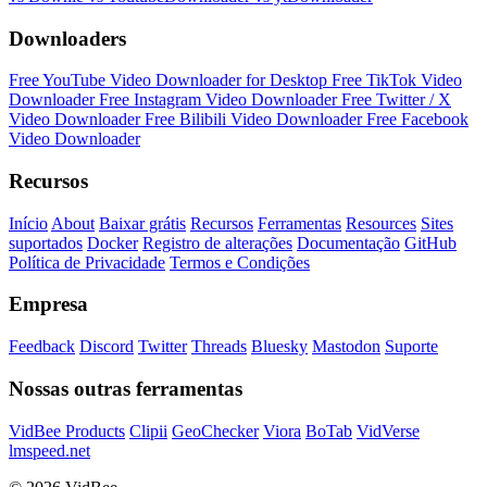
Downloaders
Free YouTube Video Downloader for Desktop
Free TikTok Video
Downloader
Free Instagram Video Downloader
Free Twitter / X
Video Downloader
Free Bilibili Video Downloader
Free Facebook
Video Downloader
Recursos
Início
About
Baixar grátis
Recursos
Ferramentas
Resources
Sites
suportados
Docker
Registro de alterações
Documentação
GitHub
Política de Privacidade
Termos e Condições
Empresa
Feedback
Discord
Twitter
Threads
Bluesky
Mastodon
Suporte
Nossas outras ferramentas
VidBee Products
Clipii
GeoChecker
Viora
BoTab
VidVerse
lmspeed.net