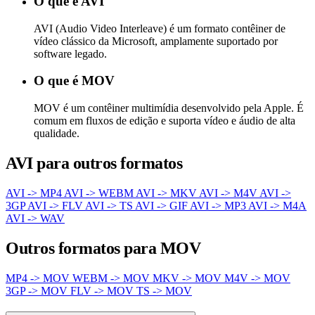
O que é AVI
AVI (Audio Video Interleave) é um formato contêiner de
vídeo clássico da Microsoft, amplamente suportado por
software legado.
O que é MOV
MOV é um contêiner multimídia desenvolvido pela Apple. É
comum em fluxos de edição e suporta vídeo e áudio de alta
qualidade.
AVI para outros formatos
AVI -> MP4
AVI -> WEBM
AVI -> MKV
AVI -> M4V
AVI ->
3GP
AVI -> FLV
AVI -> TS
AVI -> GIF
AVI -> MP3
AVI -> M4A
AVI -> WAV
Outros formatos para MOV
MP4 -> MOV
WEBM -> MOV
MKV -> MOV
M4V -> MOV
3GP -> MOV
FLV -> MOV
TS -> MOV