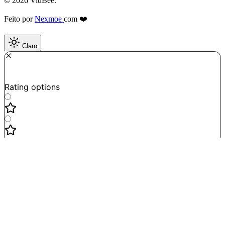
© 2026 VidBee.
Feito por
Nexmoe
com ❤️
Claro
Required
How do you like this tool?
Rating options
Not good
Very satisfied
Next