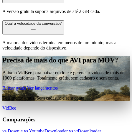
A versão gratuita suporta arquivos de até 2 GB cada.
Qual a velocidade da conversão?
A maioria dos vídeos termina em menos de um minuto, mas a
velocidade depende do dispositivo.
Precisa de mais do que AVI para MOV?
Baixe o VidBee para baixar em lote e gerenciar vídeos de mais de
1000 plataformas. Totalmente grátis, sem cadastro e sem conta.
Baixar grátis
Ver lançamentos
Totalmente grátis. Sem cadastro e sem conta.
VidBee
Comparações
vs Downie
vs YoutubeDownloader
vs ytDownloader