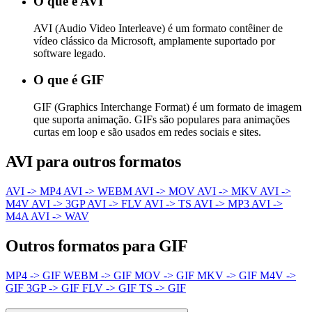
O que é AVI
AVI (Audio Video Interleave) é um formato contêiner de
vídeo clássico da Microsoft, amplamente suportado por
software legado.
O que é GIF
GIF (Graphics Interchange Format) é um formato de imagem
que suporta animação. GIFs são populares para animações
curtas em loop e são usados em redes sociais e sites.
AVI para outros formatos
AVI -> MP4
AVI -> WEBM
AVI -> MOV
AVI -> MKV
AVI ->
M4V
AVI -> 3GP
AVI -> FLV
AVI -> TS
AVI -> MP3
AVI ->
M4A
AVI -> WAV
Outros formatos para GIF
MP4 -> GIF
WEBM -> GIF
MOV -> GIF
MKV -> GIF
M4V ->
GIF
3GP -> GIF
FLV -> GIF
TS -> GIF