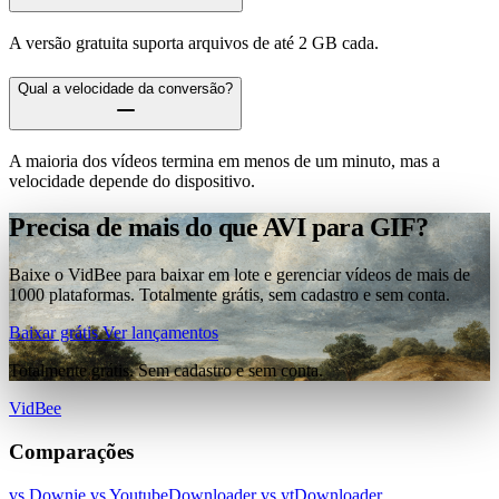
A versão gratuita suporta arquivos de até 2 GB cada.
Qual a velocidade da conversão?
A maioria dos vídeos termina em menos de um minuto, mas a
velocidade depende do dispositivo.
Precisa de mais do que AVI para GIF?
Baixe o VidBee para baixar em lote e gerenciar vídeos de mais de
1000 plataformas. Totalmente grátis, sem cadastro e sem conta.
Baixar grátis
Ver lançamentos
Totalmente grátis. Sem cadastro e sem conta.
VidBee
Comparações
vs Downie
vs YoutubeDownloader
vs ytDownloader