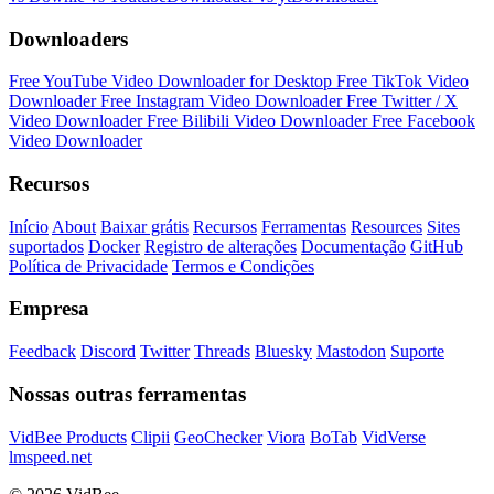
Downloaders
Free YouTube Video Downloader for Desktop
Free TikTok Video
Downloader
Free Instagram Video Downloader
Free Twitter / X
Video Downloader
Free Bilibili Video Downloader
Free Facebook
Video Downloader
Recursos
Início
About
Baixar grátis
Recursos
Ferramentas
Resources
Sites
suportados
Docker
Registro de alterações
Documentação
GitHub
Política de Privacidade
Termos e Condições
Empresa
Feedback
Discord
Twitter
Threads
Bluesky
Mastodon
Suporte
Nossas outras ferramentas
VidBee Products
Clipii
GeoChecker
Viora
BoTab
VidVerse
lmspeed.net