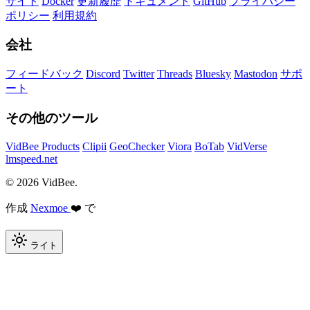
サイト
Docker
更新履歴
ドキュメント
GitHub
プライバシー
ポリシー
利用規約
会社
フィードバック
Discord
Twitter
Threads
Bluesky
Mastodon
サポ
ート
その他のツール
VidBee Products
Clipii
GeoChecker
Viora
BoTab
VidVerse
lmspeed.net
© 2026 VidBee.
作成
Nexmoe
❤️ で
ライト