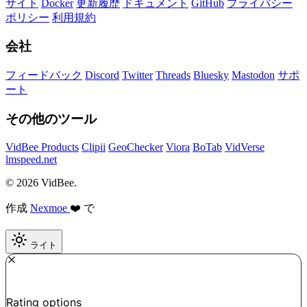
サイト
Docker
更新履歴
ドキュメント
GitHub
プライバシー
ポリシー
利用規約
会社
フィードバック
Discord
Twitter
Threads
Bluesky
Mastodon
サポ
ート
その他のツール
VidBee Products
Clipii
GeoChecker
Viora
BoTab
VidVerse
lmspeed.net
© 2026 VidBee.
作成
Nexmoe
❤️ で
ライト
Required
How do you like this tool?
Rating options