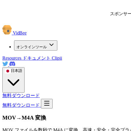
スポンサ
VidBee
オンラインツール
Resources
ドキュメント
Clipii
日本語
無料ダウンロード
無料ダウンロード
MOV→M4A 変換
MOV ファイルを数秒で M4A に変換。高速・安全・完全