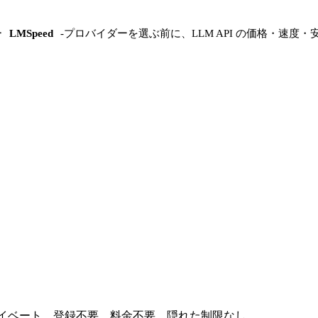
ー
LMSpeed
-
プロバイダーを選ぶ前に、LLM API の価格・速度・
プライベート。登録不要、料金不要、隠れた制限なし。