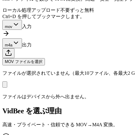
ローカル処理
アップロード不要
ずっと無料
Ctrl+D を押してブックマークします。
入力
mov
出力
m4a
MOV ファイルを選択
ファイルが選択されていません（最大10ファイル、各最大2 G
ファイルはデバイスから外へ出ません。
VidBee を選ぶ理由
高速・プライベート・信頼できる MOV→M4A 変換。