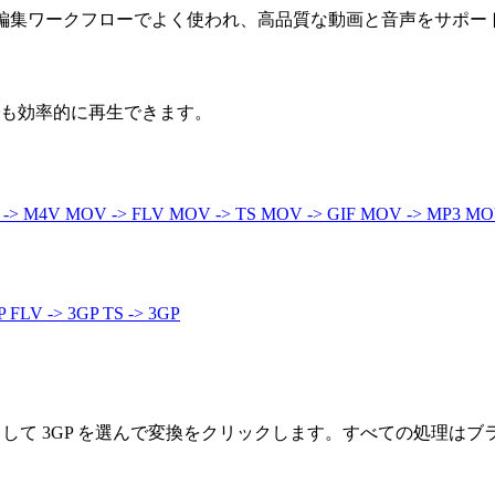
ナで、編集ワークフローでよく使われ、高品質な動画と音声をサポー
でも効率的に再生できます。
 -> M4V
MOV -> FLV
MOV -> TS
MOV -> GIF
MOV -> MP3
MO
GP
FLV -> 3GP
TS -> 3GP
として 3GP を選んで変換をクリックします。すべての処理は