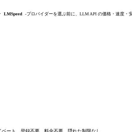
ー
LMSpeed
-
プロバイダーを選ぶ前に、LLM API の価格・速度・
プライベート。登録不要、料金不要、隠れた制限なし。