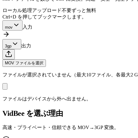
ローカル処理
アップロード不要
ずっと無料
Ctrl+D を押してブックマークします。
入力
mov
出力
3gp
MOV ファイルを選択
ファイルが選択されていません（最大10ファイル、各最大2 G
ファイルはデバイスから外へ出ません。
VidBee を選ぶ理由
高速・プライベート・信頼できる MOV→3GP 変換。