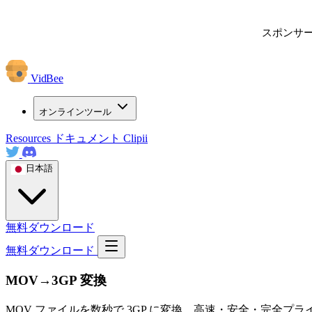
スポンサ
VidBee
オンラインツール
Resources
ドキュメント
Clipii
日本語
無料ダウンロード
無料ダウンロード
MOV→3GP 変換
MOV ファイルを数秒で 3GP に変換。高速・安全・完全