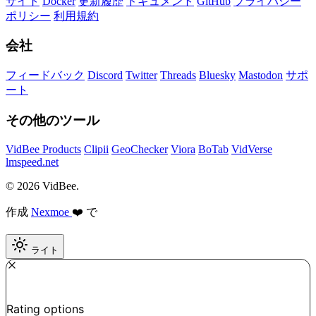
サイト
Docker
更新履歴
ドキュメント
GitHub
プライバシー
ポリシー
利用規約
会社
フィードバック
Discord
Twitter
Threads
Bluesky
Mastodon
サポ
ート
その他のツール
VidBee Products
Clipii
GeoChecker
Viora
BoTab
VidVerse
lmspeed.net
© 2026 VidBee.
作成
Nexmoe
❤️ で
ライト
Required
How do you like this tool?
Rating options