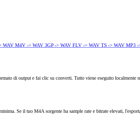
-> WAV
M4V -> WAV
3GP -> WAV
FLV -> WAV
TS -> WAV
MP3 -
mato di output e fai clic su converti. Tutto viene eseguito localmente n
nte minima. Se il tuo M4A sorgente ha sample rate e bitrate elevati, l'es