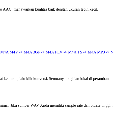
 AAC, menawarkan kualitas baik dengan ukuran lebih kecil.
> M4A
M4V -> M4A
3GP -> M4A
FLV -> M4A
TS -> M4A
MP3 -> 
 keluaran, lalu klik konversi. Semuanya berjalan lokal di peramban — t
inimal. Jika sumber WAV Anda memiliki sample rate dan bitrate ting