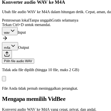
Konverter audio WAV ke M4A
Ubah file audio WAV ke M4A dalam hitungan detik. Cepat, aman, dan 
Pemrosesan lokal
Tanpa unggah
Gratis selamanya
Tekan Ctrl+D untuk menandai.
Input
wav
Output
m4a
Pilih file audio WAV
Tidak ada file dipilih (hingga 10 file, maks 2 GB)
File Anda tidak pernah meninggalkan perangkat.
Mengapa memilih VidBee
Konversi audio WAV ke M4A yang cepat, privat, dan andal.