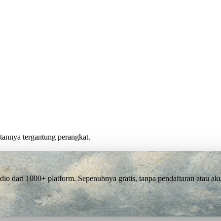
patannya tergantung perangkat.
o dari 1000+ platform. Sepenuhnya gratis, tanpa pendaftaran atau ak