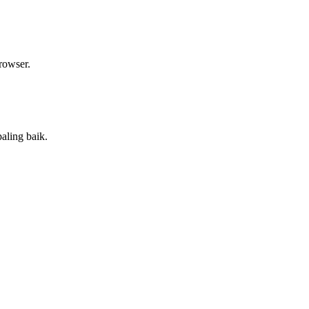
rowser.
aling baik.
.