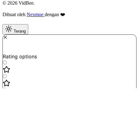
© 2026 VidBee.
Dibuat oleh
Nexmoe
dengan ❤️
Terang
Required
How do you like this tool?
Rating options
Not good
Very satisfied
Next