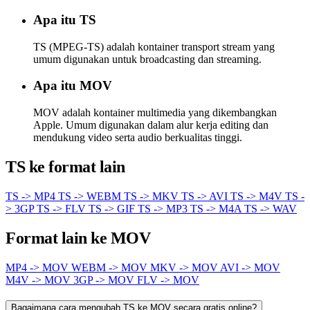
Apa itu TS
TS (MPEG-TS) adalah kontainer transport stream yang
umum digunakan untuk broadcasting dan streaming.
Apa itu MOV
MOV adalah kontainer multimedia yang dikembangkan
Apple. Umum digunakan dalam alur kerja editing dan
mendukung video serta audio berkualitas tinggi.
TS ke format lain
TS -> MP4
TS -> WEBM
TS -> MKV
TS -> AVI
TS -> M4V
TS -
> 3GP
TS -> FLV
TS -> GIF
TS -> MP3
TS -> M4A
TS -> WAV
Format lain ke MOV
MP4 -> MOV
WEBM -> MOV
MKV -> MOV
AVI -> MOV
M4V -> MOV
3GP -> MOV
FLV -> MOV
Bagaimana cara mengubah TS ke MOV secara gratis online?