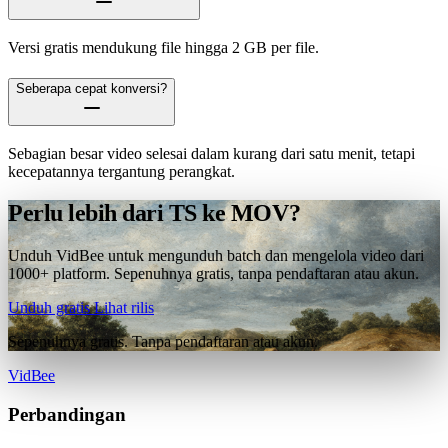
Versi gratis mendukung file hingga 2 GB per file.
Seberapa cepat konversi?
Sebagian besar video selesai dalam kurang dari satu menit, tetapi
kecepatannya tergantung perangkat.
Perlu lebih dari TS ke MOV?
Unduh VidBee untuk mengunduh batch dan mengelola video dari
1000+ platform. Sepenuhnya gratis, tanpa pendaftaran atau akun.
Unduh gratis
Lihat rilis
Sepenuhnya gratis. Tanpa pendaftaran atau akun.
VidBee
Perbandingan