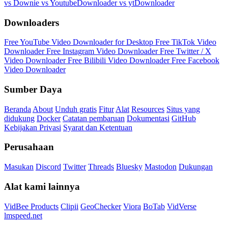
vs Downie
vs YoutubeDownloader
vs ytDownloader
Downloaders
Free YouTube Video Downloader for Desktop
Free TikTok Video
Downloader
Free Instagram Video Downloader
Free Twitter / X
Video Downloader
Free Bilibili Video Downloader
Free Facebook
Video Downloader
Sumber Daya
Beranda
About
Unduh gratis
Fitur
Alat
Resources
Situs yang
didukung
Docker
Catatan pembaruan
Dokumentasi
GitHub
Kebijakan Privasi
Syarat dan Ketentuan
Perusahaan
Masukan
Discord
Twitter
Threads
Bluesky
Mastodon
Dukungan
Alat kami lainnya
VidBee Products
Clipii
GeoChecker
Viora
BoTab
VidVerse
lmspeed.net