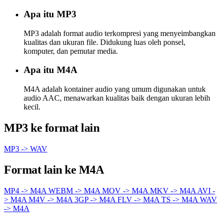
Apa itu MP3
MP3 adalah format audio terkompresi yang menyeimbangkan
kualitas dan ukuran file. Didukung luas oleh ponsel,
komputer, dan pemutar media.
Apa itu M4A
M4A adalah kontainer audio yang umum digunakan untuk
audio AAC, menawarkan kualitas baik dengan ukuran lebih
kecil.
MP3 ke format lain
MP3 -> WAV
Format lain ke M4A
MP4 -> M4A
WEBM -> M4A
MOV -> M4A
MKV -> M4A
AVI -
> M4A
M4V -> M4A
3GP -> M4A
FLV -> M4A
TS -> M4A
WAV
-> M4A