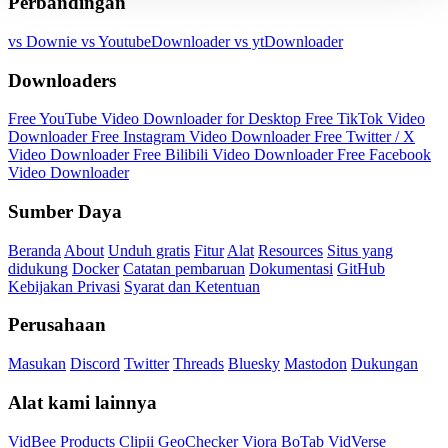
Perbandingan
vs Downie
vs YoutubeDownloader
vs ytDownloader
Downloaders
Free YouTube Video Downloader for Desktop
Free TikTok Video
Downloader
Free Instagram Video Downloader
Free Twitter / X
Video Downloader
Free Bilibili Video Downloader
Free Facebook
Video Downloader
Sumber Daya
Beranda
About
Unduh gratis
Fitur
Alat
Resources
Situs yang
didukung
Docker
Catatan pembaruan
Dokumentasi
GitHub
Kebijakan Privasi
Syarat dan Ketentuan
Perusahaan
Masukan
Discord
Twitter
Threads
Bluesky
Mastodon
Dukungan
Alat kami lainnya
VidBee Products
Clipii
GeoChecker
Viora
BoTab
VidVerse