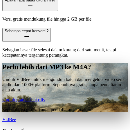
Apakah ada batas ukuran file?
Versi gratis mendukung file hingga 2 GB per file.
Seberapa cepat konversi?
Sebagian besar file selesai dalam kurang dari satu menit, tetapi
kecepatannya tergantung perangkat.
Perlu lebih dari MP3 ke M4A?
Unduh VidBee untuk mengunduh batch dan mengelola video serta
audio dari 1000+ platform. Sepenuhnya gratis, tanpa pendaftaran
atau akun.
Unduh gratis
Lihat rilis
Sepenuhnya gratis. Tanpa pendaftaran atau akun.
VidBee