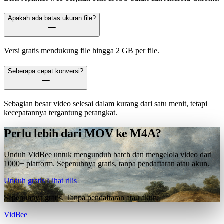
Apakah ada batas ukuran file?
Versi gratis mendukung file hingga 2 GB per file.
Seberapa cepat konversi?
Sebagian besar video selesai dalam kurang dari satu menit, tetapi
kecepatannya tergantung perangkat.
Perlu lebih dari MOV ke M4A?
Unduh VidBee untuk mengunduh batch dan mengelola video dari
1000+ platform. Sepenuhnya gratis, tanpa pendaftaran atau akun.
Unduh gratis
Lihat rilis
Sepenuhnya gratis. Tanpa pendaftaran atau akun.
VidBee