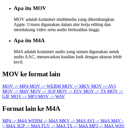
Apa itu MOV
MOV adalah kontainer multimedia yang dikembangkan
Apple. Umum digunakan dalam alur kerja editing dan
mendukung video serta audio berkualitas tinggi.
Apa itu M4A
M4A adalah kontainer audio yang umum digunakan untuk
audio AAC, menawarkan kualitas baik dengan ukuran lebih
kecil.
MOV ke format lain
MOV -> MP4
MOV -> WEBM
MOV -> MKV
MOV -> AVI
MOV -> M4V
MOV -> 3GP
MOV -> FLV
MOV -> TS
MOV ->
GIF
MOV -> MP3
MOV -> WAV
Format lain ke M4A
MP4 -> M4A
WEBM -> M4A
MKV -> M4A
AVI -> M4A
M4V -
> M4A
3GP -> M4A
FLV -> M4A
TS -> M4A
MP3 -> M4A
WAV