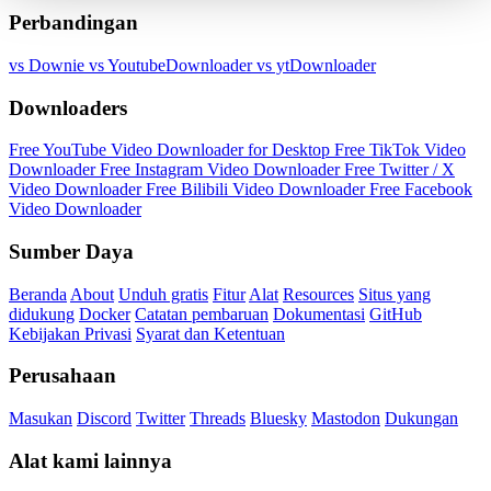
Perbandingan
vs Downie
vs YoutubeDownloader
vs ytDownloader
Downloaders
Free YouTube Video Downloader for Desktop
Free TikTok Video
Downloader
Free Instagram Video Downloader
Free Twitter / X
Video Downloader
Free Bilibili Video Downloader
Free Facebook
Video Downloader
Sumber Daya
Beranda
About
Unduh gratis
Fitur
Alat
Resources
Situs yang
didukung
Docker
Catatan pembaruan
Dokumentasi
GitHub
Kebijakan Privasi
Syarat dan Ketentuan
Perusahaan
Masukan
Discord
Twitter
Threads
Bluesky
Mastodon
Dukungan
Alat kami lainnya