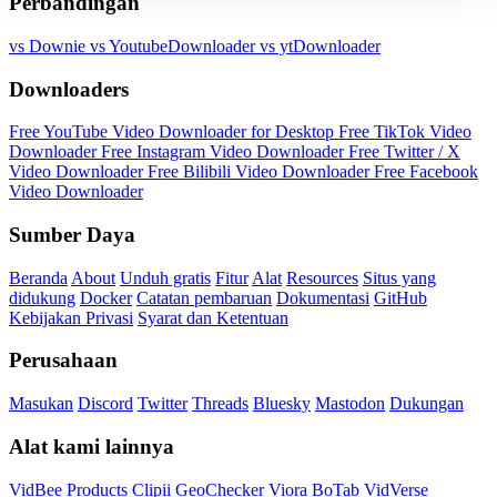
Perbandingan
vs Downie
vs YoutubeDownloader
vs ytDownloader
Downloaders
Free YouTube Video Downloader for Desktop
Free TikTok Video
Downloader
Free Instagram Video Downloader
Free Twitter / X
Video Downloader
Free Bilibili Video Downloader
Free Facebook
Video Downloader
Sumber Daya
Beranda
About
Unduh gratis
Fitur
Alat
Resources
Situs yang
didukung
Docker
Catatan pembaruan
Dokumentasi
GitHub
Kebijakan Privasi
Syarat dan Ketentuan
Perusahaan
Masukan
Discord
Twitter
Threads
Bluesky
Mastodon
Dukungan
Alat kami lainnya
VidBee Products
Clipii
GeoChecker
Viora
BoTab
VidVerse