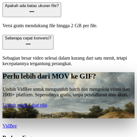
Apakah ada batas ukuran file?
Versi gratis mendukung file hingga 2 GB per file.
Seberapa cepat konversi?
Sebagian besar video selesai dalam kurang dari satu menit, tetapi
kecepatannya tergantung perangkat.
Perlu lebih dari MOV ke GIF?
Unduh VidBee untuk mengunduh batch dan mengelola video dari
1000+ platform. Sepenuhnya gratis, tanpa pendaftaran atau akun.
Unduh gratis
Lihat rilis
Sepenuhnya gratis. Tanpa pendaftaran atau akun.
VidBee