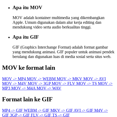
Apa itu MOV
MOV adalah kontainer multimedia yang dikembangkan
Apple. Umum digunakan dalam alur kerja editing dan
mendukung video serta audio berkualitas tinggi.
Apa itu GIF
GIF (Graphics Interchange Format) adalah format gambar
yang mendukung animasi. GIF populer untuk animasi pendek
berulang dan digunakan luas di media sosial serta situs web.
MOV ke format lain
MOV -> MP4
MOV -> WEBM
MOV -> MKV
MOV -> AVI
MOV -> M4V
MOV -> 3GP
MOV -> FLV
MOV -> TS
MOV ->
MP3
MOV -> M4A
MOV -> WAV
Format lain ke GIF
MP4 -> GIF
WEBM -> GIF
MKV -> GIF
AVI -> GIF
M4V ->
GIF
3GP -> GIF
FLV -> GIF
TS -> GIF