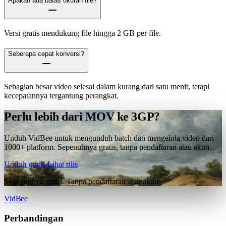
Apakah ada batas ukuran file?
Versi gratis mendukung file hingga 2 GB per file.
Seberapa cepat konversi?
Sebagian besar video selesai dalam kurang dari satu menit, tetapi
kecepatannya tergantung perangkat.
Perlu lebih dari MOV ke 3GP?
Unduh VidBee untuk mengunduh batch dan mengelola video dari
1000+ platform. Sepenuhnya gratis, tanpa pendaftaran atau akun.
Unduh gratis
Lihat rilis
Sepenuhnya gratis. Tanpa pendaftaran atau akun.
VidBee
Perbandingan