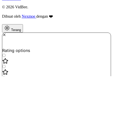
© 2026 VidBee.
Dibuat oleh
Nexmoe
dengan ❤️
Terang
Required
How do you like this tool?
Rating options
Not good
Very satisfied