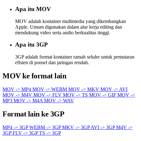
Apa itu MOV
MOV adalah kontainer multimedia yang dikembangkan
Apple. Umum digunakan dalam alur kerja editing dan
mendukung video serta audio berkualitas tinggi.
Apa itu 3GP
3GP adalah format kontainer ramah seluler untuk pemutaran
efisien di ponsel dan jaringan rendah.
MOV ke format lain
MOV -> MP4
MOV -> WEBM
MOV -> MKV
MOV -> AVI
MOV -> M4V
MOV -> FLV
MOV -> TS
MOV -> GIF
MOV ->
MP3
MOV -> M4A
MOV -> WAV
Format lain ke 3GP
MP4 -> 3GP
WEBM -> 3GP
MKV -> 3GP
AVI -> 3GP
M4V ->
3GP
FLV -> 3GP
TS -> 3GP