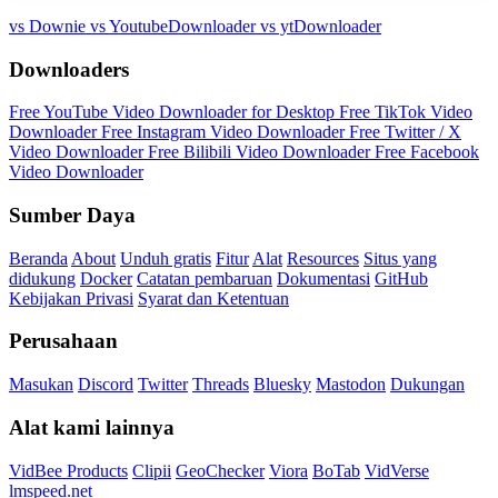
vs Downie
vs YoutubeDownloader
vs ytDownloader
Downloaders
Free YouTube Video Downloader for Desktop
Free TikTok Video
Downloader
Free Instagram Video Downloader
Free Twitter / X
Video Downloader
Free Bilibili Video Downloader
Free Facebook
Video Downloader
Sumber Daya
Beranda
About
Unduh gratis
Fitur
Alat
Resources
Situs yang
didukung
Docker
Catatan pembaruan
Dokumentasi
GitHub
Kebijakan Privasi
Syarat dan Ketentuan
Perusahaan
Masukan
Discord
Twitter
Threads
Bluesky
Mastodon
Dukungan
Alat kami lainnya
VidBee Products
Clipii
GeoChecker
Viora
BoTab
VidVerse
lmspeed.net