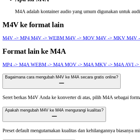
M4A adalah kontainer audio yang umum digunakan untuk audio
M4V ke format lain
M4V -> MP4
M4V -> WEBM
M4V -> MOV
M4V -> MKV
M4V -
Format lain ke M4A
MP4 -> M4A
WEBM -> M4A
MOV -> M4A
MKV -> M4A
AVI -
Bagaimana cara mengubah M4V ke M4A secara gratis online?
Seret berkas M4V Anda ke konverter di atas, pilih M4A sebagai format 
Apakah mengubah M4V ke M4A mengurangi kualitas?
Preset default mengutamakan kualitas dan kehilangannya biasanya m