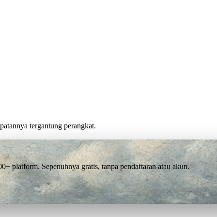
cepatannya tergantung perangkat.
 platform. Sepenuhnya gratis, tanpa pendaftaran atau akun.