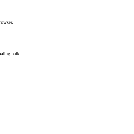
rowser.
aling baik.
.