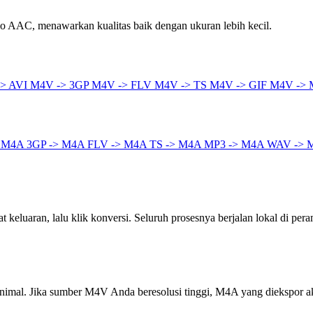
 AAC, menawarkan kualitas baik dengan ukuran lebih kecil.
> AVI
M4V -> 3GP
M4V -> FLV
M4V -> TS
M4V -> GIF
M4V ->
> M4A
3GP -> M4A
FLV -> M4A
TS -> M4A
MP3 -> M4A
WAV -> 
keluaran, lalu klik konversi. Seluruh prosesnya berjalan lokal di pera
inimal. Jika sumber M4V Anda beresolusi tinggi, M4A yang diekspor 