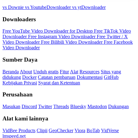
vs Downie
vs YoutubeDownloader
vs ytDownloader
Downloaders
Free YouTube Video Downloader for Desktop
Free TikTok Video
Downloader
Free Instagram Video Downloader
Free Twitter / X
Video Downloader
Free Bilibili Video Downloader
Free Facebook
Video Downloader
Sumber Daya
Beranda
About
Unduh gratis
Fitur
Alat
Resources
Situs yang
didukung
Docker
Catatan pembaruan
Dokumentasi
GitHub
Kebijakan Privasi
Syarat dan Ketentuan
Perusahaan
Masukan
Discord
Twitter
Threads
Bluesky
Mastodon
Dukungan
Alat kami lainnya
VidBee Products
Clipii
GeoChecker
Viora
BoTab
VidVerse
lmspeed.net