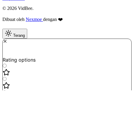
© 2026 VidBee.
Dibuat oleh
Nexmoe
dengan ❤️
Terang
Required
How do you like this tool?
Rating options
Not good
Very satisfied