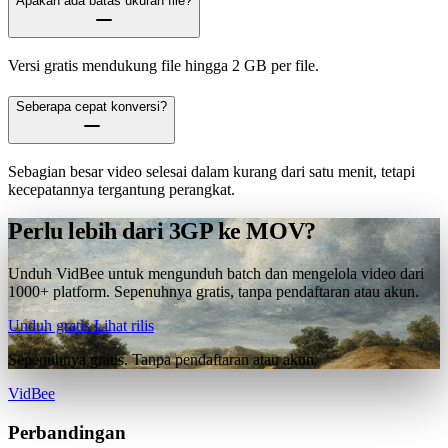
Apakah ada batas ukuran file?
Versi gratis mendukung file hingga 2 GB per file.
Seberapa cepat konversi?
Sebagian besar video selesai dalam kurang dari satu menit, tetapi
kecepatannya tergantung perangkat.
Perlu lebih dari 3GP ke MOV?
Unduh VidBee untuk mengunduh batch dan mengelola video dari
1000+ platform. Sepenuhnya gratis, tanpa pendaftaran atau akun.
Unduh gratis
Lihat rilis
Sepenuhnya gratis. Tanpa pendaftaran atau akun.
VidBee
Perbandingan