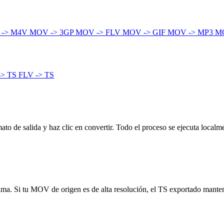
 -> M4V
MOV -> 3GP
MOV -> FLV
MOV -> GIF
MOV -> MP3
M
-> TS
FLV -> TS
o de salida y haz clic en convertir. Todo el proceso se ejecuta localme
ínima. Si tu MOV de origen es de alta resolución, el TS exportado mante