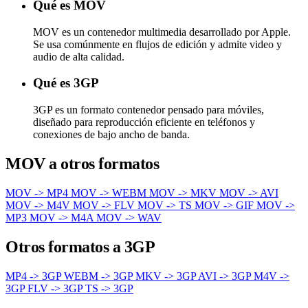
Qué es MOV
MOV es un contenedor multimedia desarrollado por Apple.
Se usa comúnmente en flujos de edición y admite video y
audio de alta calidad.
Qué es 3GP
3GP es un formato contenedor pensado para móviles,
diseñado para reproducción eficiente en teléfonos y
conexiones de bajo ancho de banda.
MOV a otros formatos
MOV -> MP4
MOV -> WEBM
MOV -> MKV
MOV -> AVI
MOV -> M4V
MOV -> FLV
MOV -> TS
MOV -> GIF
MOV ->
MP3
MOV -> M4A
MOV -> WAV
Otros formatos a 3GP
MP4 -> 3GP
WEBM -> 3GP
MKV -> 3GP
AVI -> 3GP
M4V ->
3GP
FLV -> 3GP
TS -> 3GP