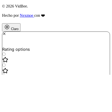
© 2026 VidBee.
Hecho por
Nexmoe
con ❤️
Claro
Required
How do you like this tool?
Rating options
Not good
Very satisfied