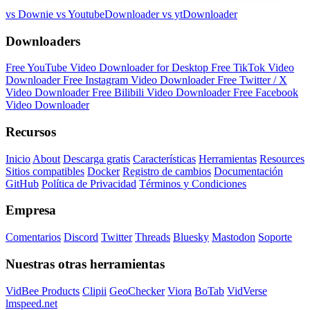
vs Downie
vs YoutubeDownloader
vs ytDownloader
Downloaders
Free YouTube Video Downloader for Desktop
Free TikTok Video
Downloader
Free Instagram Video Downloader
Free Twitter / X
Video Downloader
Free Bilibili Video Downloader
Free Facebook
Video Downloader
Recursos
Inicio
About
Descarga gratis
Características
Herramientas
Resources
Sitios compatibles
Docker
Registro de cambios
Documentación
GitHub
Política de Privacidad
Términos y Condiciones
Empresa
Comentarios
Discord
Twitter
Threads
Bluesky
Mastodon
Soporte
Nuestras otras herramientas
VidBee Products
Clipii
GeoChecker
Viora
BoTab
VidVerse
lmspeed.net