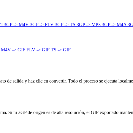
VI
3GP -> M4V
3GP -> FLV
3GP -> TS
3GP -> MP3
3GP -> M4A
3G
F
M4V -> GIF
FLV -> GIF
TS -> GIF
to de salida y haz clic en convertir. Todo el proceso se ejecuta localme
nima. Si tu 3GP de origen es de alta resolución, el GIF exportado mante