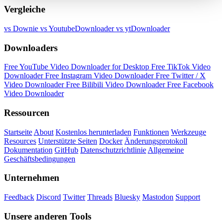
Vergleiche
vs Downie
vs YoutubeDownloader
vs ytDownloader
Downloaders
Free YouTube Video Downloader for Desktop
Free TikTok Video
Downloader
Free Instagram Video Downloader
Free Twitter / X
Video Downloader
Free Bilibili Video Downloader
Free Facebook
Video Downloader
Ressourcen
Startseite
About
Kostenlos herunterladen
Funktionen
Werkzeuge
Resources
Unterstützte Seiten
Docker
Änderungsprotokoll
Dokumentation
GitHub
Datenschutzrichtlinie
Allgemeine
Geschäftsbedingungen
Unternehmen
Feedback
Discord
Twitter
Threads
Bluesky
Mastodon
Support
Unsere anderen Tools