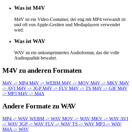
Was ist M4V
M4V ist ein Video-Container, der eng mit MP4 verwandt ist
und oft von Apple-Geräten und Mediaplayern verwendet
wird.
Was ist WAV
WAV ist ein unkomprimiertes Audioformat, das die volle
Audioqualität bewahrt.
M4V zu anderen Formaten
M4V -> MP4
M4V -> WEBM
M4V -> MOV
M4V -> MKV
M4V
-> AVI
M4V -> 3GP
M4V -> FLV
M4V -> TS
M4V -> GIF
M4V
-> MP3
M4V -> M4A
Andere Formate zu WAV
MP4 -> WAV
WEBM -> WAV
MOV -> WAV
MKV -> WAV
AVI
-> WAV
3GP -> WAV
FLV -> WAV
TS -> WAV
MP3 -> WAV
M4A -> WAV