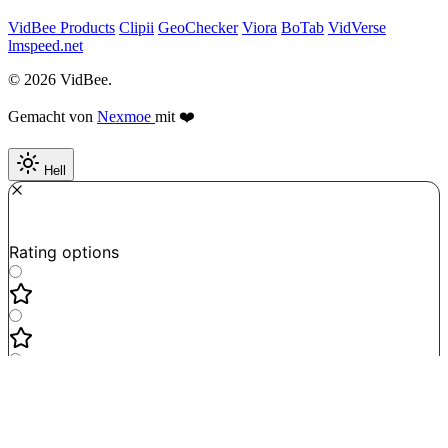
VidBee Products
Clipii
GeoChecker
Viora
BoTab
VidVerse
lmspeed.net
© 2026 VidBee.
Gemacht von
Nexmoe
mit ❤️
Hell
Required
How do you like this tool?
Rating options