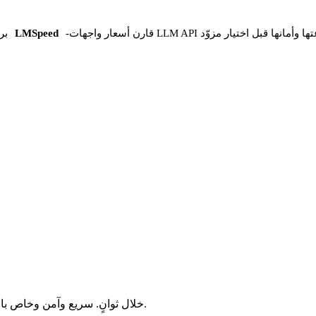
 واجهات LLM API وسرعتها وأمانها قبل اختيار مزوّد
-
LMSpeed
بر
حوّل ملفات TS إلى MP3 خلال ثوانٍ. سريع وآمن وخاص بالكامل. بلا تسجيل، بلا رسوم، بلا قيود مخفية.