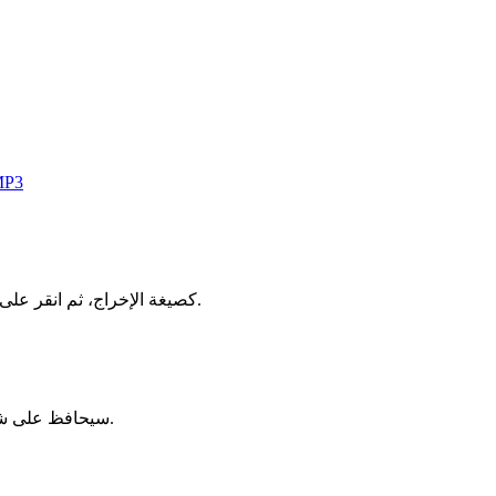
MP3
اسحب ملف TS إلى المحول أعلاه، اختر MP3 كصيغة الإخراج، ثم انقر على تحويل. تتم العملية بأكملها محليًا في متصفحك — بدون تسجيل، بدون تثبيت، بدون علامة مائية.
يستخدم الإعداد الافتراضي إعدادات عالية الجودة، والفقد بالكاد يُلاحظ. إذا كان مصدر TS عالي الدقة، فإن مخرج MP3 سيحافظ على شعور بصري قريب جدًا.