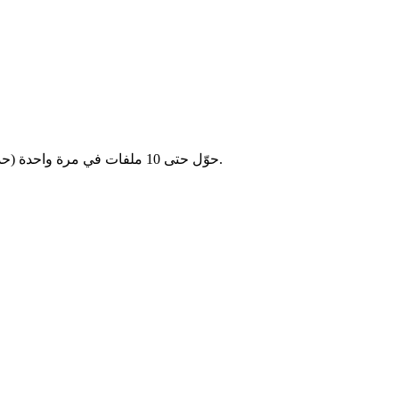
حوّل حتى 10 ملفات في مرة واحدة (حد أقصى 2 جيجابايت لكل ملف). وفّر الوقت بتحويل عدة فيديوهات معًا.