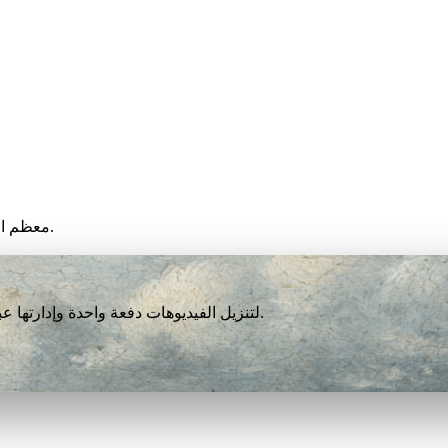
معظم الفيديوهات تنتهي خلال أقل من دقيقة، لكن السرعة تعتمد على جهازك.
نزّل VidBee لتنزيل الفيديوهات دفعة واحدة وإدارتها عبر أكثر من 1000 منصة. مجاني تمامًا بلا تسجيل أو حساب.