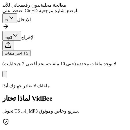
معالجة محلية
بدون رفع
مجاني للأبد
اضغط على Ctrl+D لوضع إشارة مرجعية.
الإدخال
ts
الإخراج
mp3
اختر ملفات TS
لا توجد ملفات محددة (حتى 10 ملفات، بحد أقصى 2 جيجابايت)
ملفاتك لا تغادر جهازك أبدًا.
لماذا تختار VidBee
تحويل TS إلى MP3 سريع وخاص وموثوق.