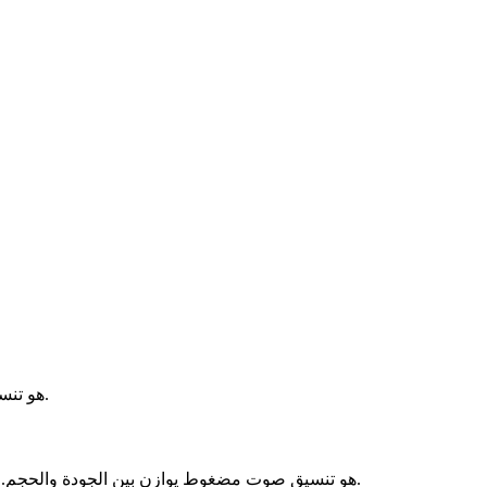
TS (MPEG-TS) هو تنسيق حاوية تدفق نقل يُستخدم في البث والتدفق.
MP3 هو تنسيق صوت مضغوط يوازن بين الجودة والحجم. مدعوم عالميًا على الهواتف وأجهزة الكمبيوتر والمشغلات.