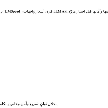
 واجهات LLM API وسرعتها وأمانها قبل اختيار مزوّد
-
LMSpeed
بر
حوّل ملفات MOV إلى MKV خلال ثوانٍ. سريع وآمن وخاص بالكامل. بلا تسجيل، بلا رسوم، بلا قيود مخفية.