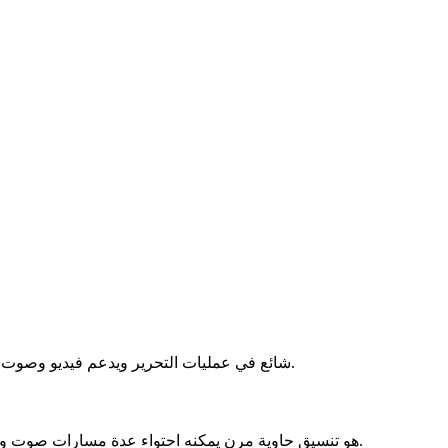
MOV هو تنسيق حاوية وسائط متعددة من Apple، شائع في عمليات التحرير ويدعم فيديو وصوت عالي الجودة.
MKV (Matroska) هو تنسيق حاوية مرن يمكنه احتواء عدة مسارات صوت وترجمات. شائع للفيديو عالي الجودة والأرشفة.