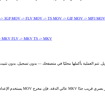
-> 3GP
MOV -> FLV
MOV -> TS
MOV -> GIF
MOV -> MP3
MOV
-> MKV
FLV -> MKV
TS -> MKV