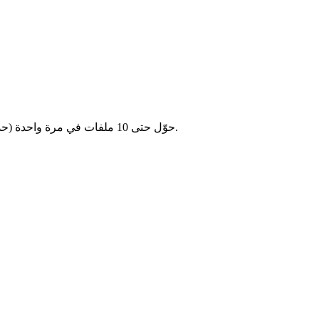
حوّل حتى 10 ملفات في مرة واحدة (حد أقصى 2 جيجابايت لكل ملف). وفّر الوقت بتحويل عدة فيديوهات معًا.