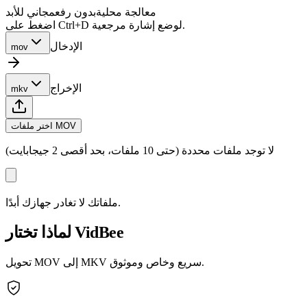
معالجة محلية
بدون رفع
مجاني للأبد
اضغط على Ctrl+D لوضع إشارة مرجعية.
الإدخال
mov
الإخراج
mkv
اختر ملفات MOV
لا توجد ملفات محددة (حتى 10 ملفات، بحد أقصى 2 جيجابايت)
ملفاتك لا تغادر جهازك أبدًا.
لماذا تختار VidBee
تحويل MOV إلى MKV سريع وخاص وموثوق.