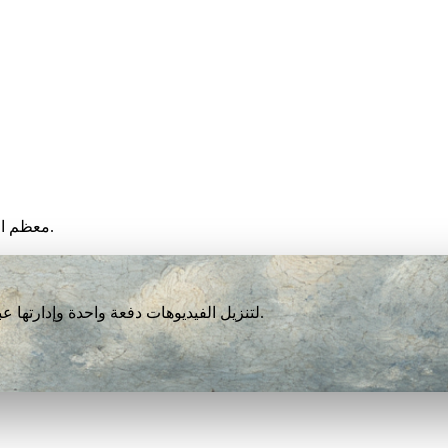
معظم الفيديوهات تنتهي خلال أقل من دقيقة، لكن السرعة تعتمد على جهازك.
نزّل VidBee لتنزيل الفيديوهات دفعة واحدة وإدارتها عبر أكثر من 1000 منصة. مجاني تمامًا بلا تسجيل أو حساب.