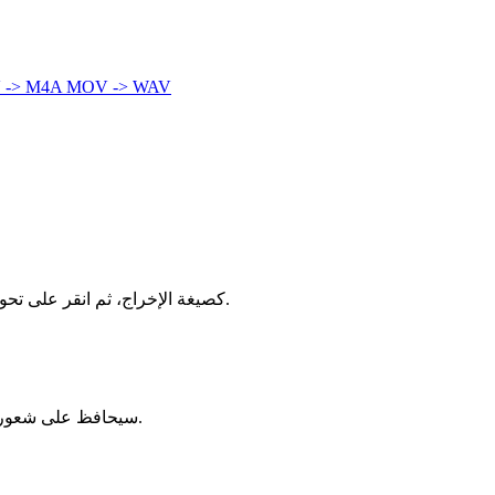
 -> M4A
MOV -> WAV
اسحب ملف MOV إلى المحول أعلاه، اختر MKV كصيغة الإخراج، ثم انقر على تحويل. تتم العملية بأكملها محليًا في متصفحك — بدون تسجيل، بدون تثبيت، بدون علامة مائية.
يستخدم الإعداد الافتراضي إعدادات عالية الجودة، والفقد بالكاد يُلاحظ. إذا كان مصدر MOV عالي الدقة، فإن مخرج MKV سيحافظ على شعور بصري قريب جدًا.