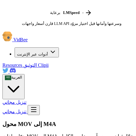
-
LMSpeed
برعاية
قارن أسعار واجهات LLM API وسرعتها وأمانها قبل اختيار مزوّد
VidBee
أدوات عبر الإنترنت
Clipii
التوثيق
Resources
العربية
تنزيل مجاني
تنزيل مجاني
محول MOV إلى M4A