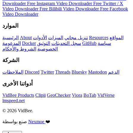
Downloader
Free Instagram Video Downloader
Free Twitter / X
Video Downloader
Free Bilibili Video Downloader
Free Facebook
Video Downloader
الموارد
المواقع
Resources
تنزيل مجاني
الميزات
الأدوات
About
الرئيسية
سياسة
GitHub
سجل التحديثات
التوثيق
Docker
المدعومة
الخصوصية
الشروط والأحكام
الشركة
الدعم
Mastodon
Bluesky
Threads
Twitter
Discord
الملاحظات
أدواتنا الأخرى
VidBee Products
Clipii
GeoChecker
Viora
BoTab
VidVerse
lmspeed.net
© 2026 VidBee.
❤️
Nexmoe
صنع بواسطة