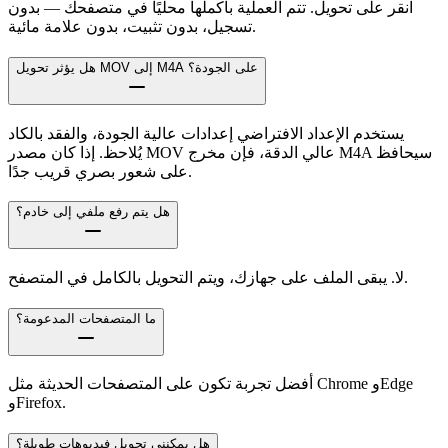
انقر على تحويل. تتم العملية بأكملها محليًا في متصفحك — بدون
تسجيل، بدون تثبيت، بدون علامة مائية.
هل يؤثر تحويل MOV إلى M4A على الجودة؟
يستخدم الإعداد الافتراضي إعدادات عالية الجودة، والفقد بالكاد
يُلاحظ. إذا كان مصدر MOV عالي الدقة، فإن مخرج M4A سيحافظ
على شعور بصري قريب جدًا.
هل يتم رفع ملفي إلى خادم؟
لا. يبقى الملف على جهازك، ويتم التحويل بالكامل في المتصفح.
ما المتصفحات المدعومة؟
أفضل تجربة تكون على المتصفحات الحديثة مثل Chrome وEdge
وFirefox.
هل يمكنني تحويل فيديوهات طويلة؟