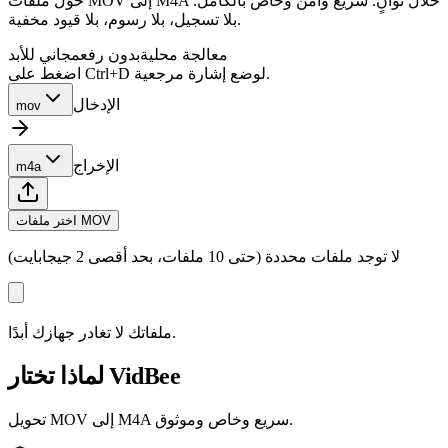
حوّل ملفات MOV إلى M4A خلال ثوانٍ. سريع وآمن وخاص بالكامل.
بلا تسجيل، بلا رسوم، بلا قيود مخفية.
معالجة محلية
بدون رفع
مجاني للأبد
اضغط على Ctrl+D لوضع إشارة مرجعية.
الإدخال
mov
الإخراج
m4a
اختر ملفات MOV
لا توجد ملفات محددة (حتى 10 ملفات، بحد أقصى 2 جيجابايت)
ملفاتك لا تغادر جهازك أبدًا.
لماذا تختار VidBee
تحويل MOV إلى M4A سريع وخاص وموثوق.