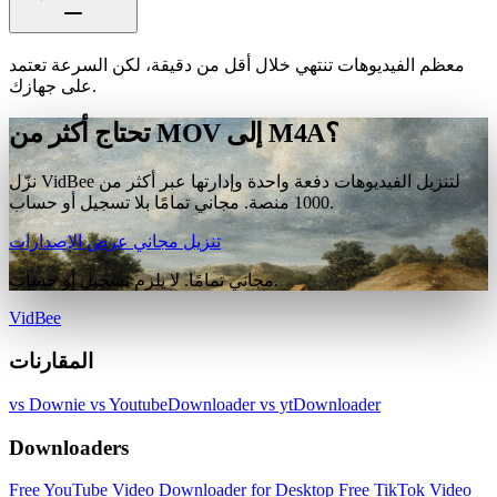
معظم الفيديوهات تنتهي خلال أقل من دقيقة، لكن السرعة تعتمد
على جهازك.
تحتاج أكثر من MOV إلى M4A؟
نزّل VidBee لتنزيل الفيديوهات دفعة واحدة وإدارتها عبر أكثر من
1000 منصة. مجاني تمامًا بلا تسجيل أو حساب.
تنزيل مجاني
عرض الإصدارات
مجاني تمامًا. لا يلزم تسجيل أو حساب.
VidBee
المقارنات
vs Downie
vs YoutubeDownloader
vs ytDownloader
Downloaders
Free YouTube Video Downloader for Desktop
Free TikTok Video