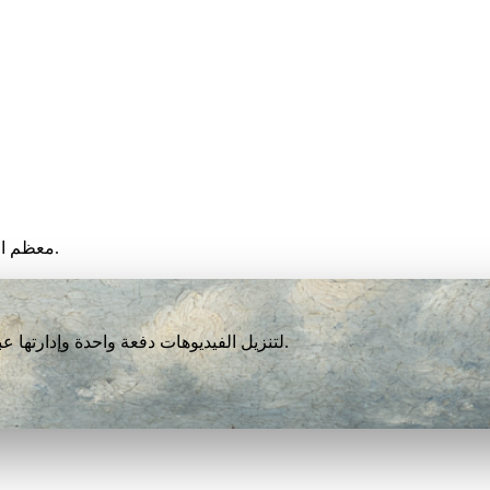
معظم الفيديوهات تنتهي خلال أقل من دقيقة، لكن السرعة تعتمد على جهازك.
نزّل VidBee لتنزيل الفيديوهات دفعة واحدة وإدارتها عبر أكثر من 1000 منصة. مجاني تمامًا بلا تسجيل أو حساب.