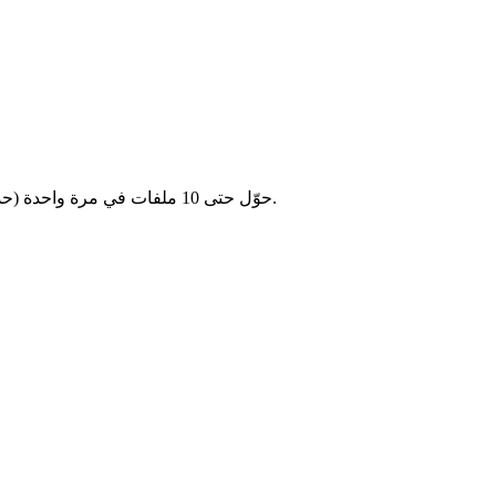
حوّل حتى 10 ملفات في مرة واحدة (حد أقصى 2 جيجابايت لكل ملف). وفّر الوقت بتحويل عدة فيديوهات معًا.