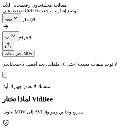
معالجة محلية
بدون رفع
مجاني للأبد
اضغط على Ctrl+D لوضع إشارة مرجعية.
الإدخال
mov
الإخراج
avi
اختر ملفات MOV
لا توجد ملفات محددة (حتى 10 ملفات، بحد أقصى 2 جيجابايت)
ملفاتك لا تغادر جهازك أبدًا.
لماذا تختار VidBee
تحويل MOV إلى AVI سريع وخاص وموثوق.