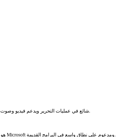
MOV هو تنسيق حاوية وسائط متعددة من Apple، شائع في عمليات التحرير ويدعم فيديو وصوت عالي الجودة.
AVI (Audio Video Interleave) هو تنسيق حاوية فيديو كلاسيكي من Microsoft ومدعوم على نطاق واسع في البرامج القديمة.