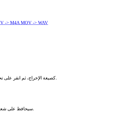
V -> M4A
MOV -> WAV
اسحب ملف MOV إلى المحول أعلاه، اختر AVI كصيغة الإخراج، ثم انقر على تحويل. تتم العملية بأكملها محليًا في متصفحك — بدون تسجيل، بدون تثبيت، بدون علامة مائية.
يستخدم الإعداد الافتراضي إعدادات عالية الجودة، والفقد بالكاد يُلاحظ. إذا كان مصدر MOV عالي الدقة، فإن مخرج AVI سيحافظ على شعور بصري قريب جدًا.