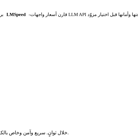
 واجهات LLM API وسرعتها وأمانها قبل اختيار مزوّد
-
LMSpeed
بر
حوّل ملفات MOV إلى AVI خلال ثوانٍ. سريع وآمن وخاص بالكامل. بلا تسجيل، بلا رسوم، بلا قيود مخفية.