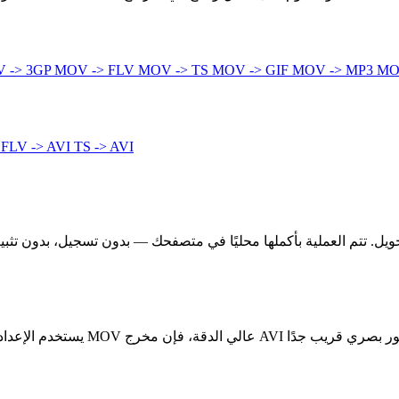
 -> 3GP
MOV -> FLV
MOV -> TS
MOV -> GIF
MOV -> MP3
MO
I
FLV -> AVI
TS -> AVI