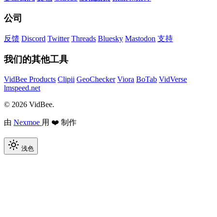
公司
反馈
Discord
Twitter
Threads
Bluesky
Mastodon
支持
我们的其他工具
VidBee Products
Clipii
GeoChecker
Viora
BoTab
VidVerse
lmspeed.net
© 2026 VidBee.
由
Nexmoe
用 ❤️ 制作
浅色