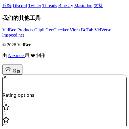
反馈
Discord
Twitter
Threads
Bluesky
Mastodon
支持
我们的其他工具
VidBee Products
Clipii
GeoChecker
Viora
BoTab
VidVerse
lmspeed.net
© 2026 VidBee.
由
Nexmoe
用 ❤️ 制作
浅色
Required
How do you like this tool?
Rating options