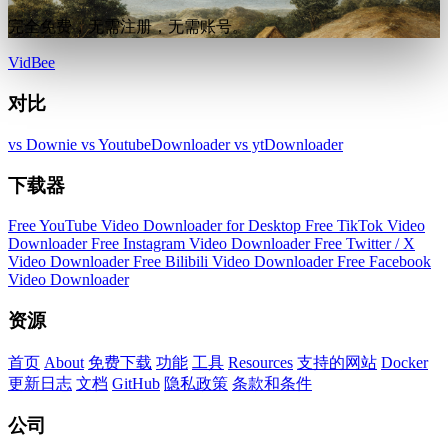
完全免费，无需注册，无需账号。
VidBee
对比
vs Downie
vs YoutubeDownloader
vs ytDownloader
下载器
Free YouTube Video Downloader for Desktop
Free TikTok Video
Downloader
Free Instagram Video Downloader
Free Twitter / X
Video Downloader
Free Bilibili Video Downloader
Free Facebook
Video Downloader
资源
首页
About
免费下载
功能
工具
Resources
支持的网站
Docker
更新日志
文档
GitHub
隐私政策
条款和条件
公司