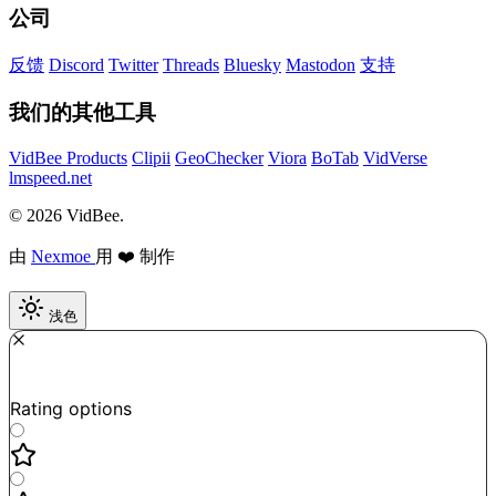
公司
反馈
Discord
Twitter
Threads
Bluesky
Mastodon
支持
我们的其他工具
VidBee Products
Clipii
GeoChecker
Viora
BoTab
VidVerse
lmspeed.net
© 2026 VidBee.
由
Nexmoe
用 ❤️ 制作
浅色
Required
How do you like this tool?
Rating options