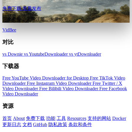
免费下载
查看发布
完全免费，无需注册，无需账号。
VidBee
对比
vs Downie
vs YoutubeDownloader
vs ytDownloader
下载器
Free YouTube Video Downloader for Desktop
Free TikTok Video
Downloader
Free Instagram Video Downloader
Free Twitter / X
Video Downloader
Free Bilibili Video Downloader
Free Facebook
Video Downloader
资源
首页
About
免费下载
功能
工具
Resources
支持的网站
Docker
更新日志
文档
GitHub
隐私政策
条款和条件