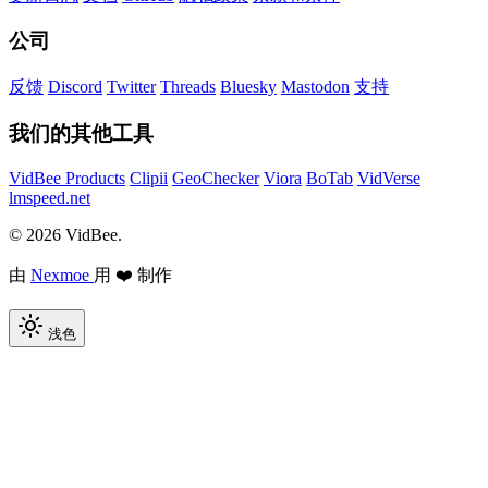
公司
反馈
Discord
Twitter
Threads
Bluesky
Mastodon
支持
我们的其他工具
VidBee Products
Clipii
GeoChecker
Viora
BoTab
VidVerse
lmspeed.net
© 2026 VidBee.
由
Nexmoe
用 ❤️ 制作
浅色