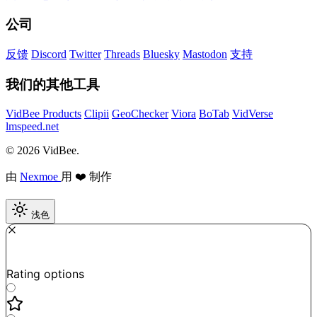
公司
反馈
Discord
Twitter
Threads
Bluesky
Mastodon
支持
我们的其他工具
VidBee Products
Clipii
GeoChecker
Viora
BoTab
VidVerse
lmspeed.net
© 2026 VidBee.
由
Nexmoe
用 ❤️ 制作
浅色
Required
How do you like this tool?
Rating options