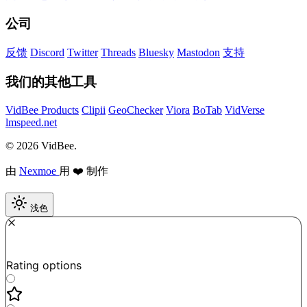
公司
反馈
Discord
Twitter
Threads
Bluesky
Mastodon
支持
我们的其他工具
VidBee Products
Clipii
GeoChecker
Viora
BoTab
VidVerse
lmspeed.net
© 2026 VidBee.
由
Nexmoe
用 ❤️ 制作
浅色
Required
How do you like this tool?
Rating options