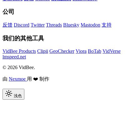
公司
反馈
Discord
Twitter
Threads
Bluesky
Mastodon
支持
我们的其他工具
VidBee Products
Clipii
GeoChecker
Viora
BoTab
VidVerse
lmspeed.net
© 2026 VidBee.
由
Nexmoe
用 ❤️ 制作
浅色