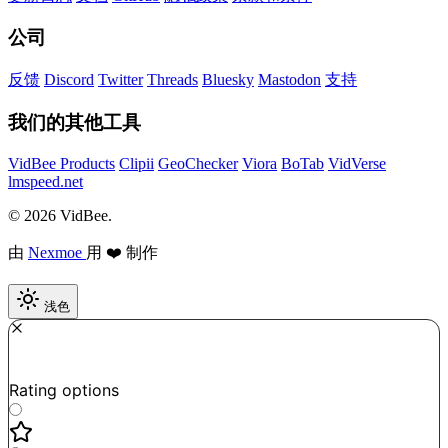
公司
反馈
Discord
Twitter
Threads
Bluesky
Mastodon
支持
我们的其他工具
VidBee Products
Clipii
GeoChecker
Viora
BoTab
VidVerse
lmspeed.net
© 2026 VidBee.
由
Nexmoe
用 ❤️ 制作
浅色
Required
How do you like this tool?
Rating options