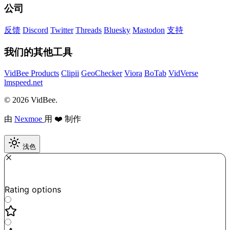
公司
反馈
Discord
Twitter
Threads
Bluesky
Mastodon
支持
我们的其他工具
VidBee Products
Clipii
GeoChecker
Viora
BoTab
VidVerse
lmspeed.net
© 2026 VidBee.
由
Nexmoe
用 ❤️ 制作
浅色
Required
How do you like this tool?
Rating options