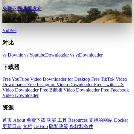
免费下载
查看发布
完全免费，无需注册，无需账号。
VidBee
对比
vs Downie
vs YoutubeDownloader
vs ytDownloader
下载器
Free YouTube Video Downloader for Desktop
Free TikTok Video
Downloader
Free Instagram Video Downloader
Free Twitter / X
Video Downloader
Free Bilibili Video Downloader
Free Facebook
Video Downloader
资源
首页
About
免费下载
功能
工具
Resources
支持的网站
Docker
更新日志
文档
GitHub
隐私政策
条款和条件