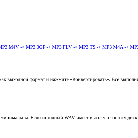
 MP3
M4V -> MP3
3GP -> MP3
FLV -> MP3
TS -> MP3
M4A -> MP
к выходной формат и нажмите «Конвертировать». Всё выполняет
о минимальны. Если исходный WAV имеет высокую частоту дискр