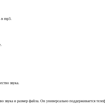
 в mp3.
.
ство звука.
во звука и размер файла. Он универсально поддерживается теле