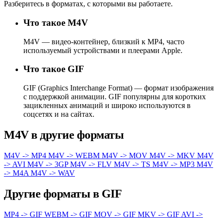
Разберитесь в форматах, с которыми вы работаете.
Что такое M4V
M4V — видео-контейнер, близкий к MP4, часто
используемый устройствами и плеерами Apple.
Что такое GIF
GIF (Graphics Interchange Format) — формат изображения
с поддержкой анимации. GIF популярны для коротких
зацикленных анимаций и широко используются в
соцсетях и на сайтах.
M4V в другие форматы
M4V -> MP4
M4V -> WEBM
M4V -> MOV
M4V -> MKV
M4V
-> AVI
M4V -> 3GP
M4V -> FLV
M4V -> TS
M4V -> MP3
M4V
-> M4A
M4V -> WAV
Другие форматы в GIF
MP4 -> GIF
WEBM -> GIF
MOV -> GIF
MKV -> GIF
AVI ->