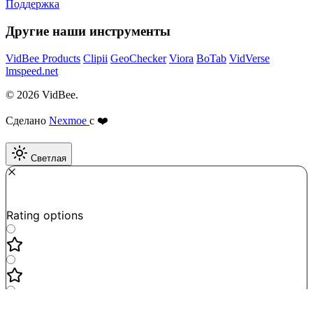
Поддержка
Другие наши инструменты
VidBee Products
Clipii
GeoChecker
Viora
BoTab
VidVerse
lmspeed.net
© 2026 VidBee.
Сделано
Nexmoe
с ❤️
Светлая
Required
How do you like this tool?
Rating options