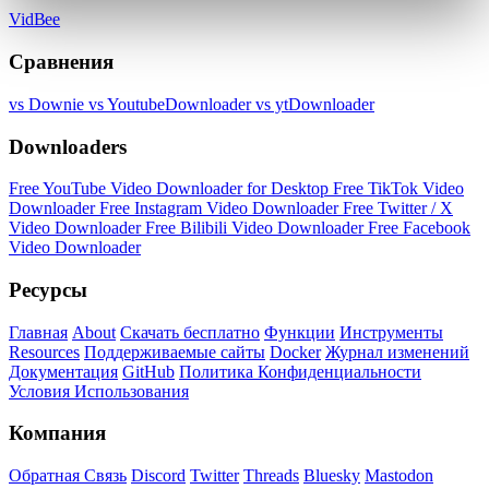
VidBee
Сравнения
vs Downie
vs YoutubeDownloader
vs ytDownloader
Downloaders
Free YouTube Video Downloader for Desktop
Free TikTok Video
Downloader
Free Instagram Video Downloader
Free Twitter / X
Video Downloader
Free Bilibili Video Downloader
Free Facebook
Video Downloader
Ресурсы
Главная
About
Скачать бесплатно
Функции
Инструменты
Resources
Поддерживаемые сайты
Docker
Журнал изменений
Документация
GitHub
Политика Конфиденциальности
Условия Использования
Компания
Обратная Связь
Discord
Twitter
Threads
Bluesky
Mastodon