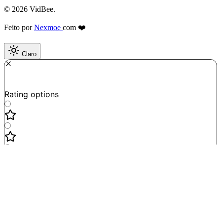
© 2026 VidBee.
Feito por
Nexmoe
com ❤️
Claro
Required
How do you like this tool?
Rating options
Not good
Very satisfied