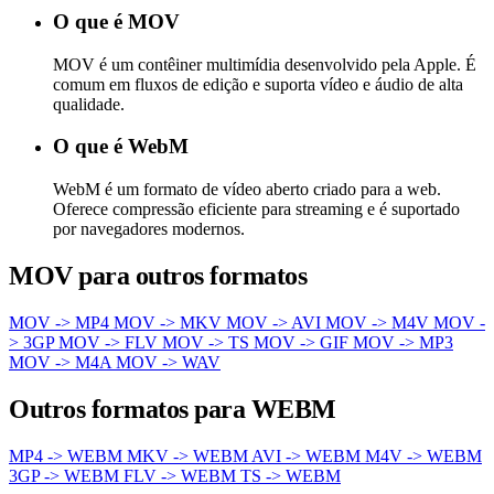
O que é MOV
MOV é um contêiner multimídia desenvolvido pela Apple. É
comum em fluxos de edição e suporta vídeo e áudio de alta
qualidade.
O que é WebM
WebM é um formato de vídeo aberto criado para a web.
Oferece compressão eficiente para streaming e é suportado
por navegadores modernos.
MOV para outros formatos
MOV -> MP4
MOV -> MKV
MOV -> AVI
MOV -> M4V
MOV -
> 3GP
MOV -> FLV
MOV -> TS
MOV -> GIF
MOV -> MP3
MOV -> M4A
MOV -> WAV
Outros formatos para WEBM
MP4 -> WEBM
MKV -> WEBM
AVI -> WEBM
M4V -> WEBM
3GP -> WEBM
FLV -> WEBM
TS -> WEBM