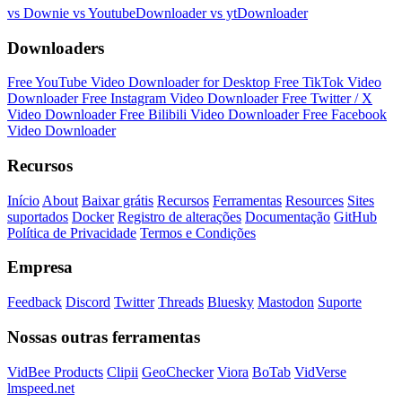
vs Downie
vs YoutubeDownloader
vs ytDownloader
Downloaders
Free YouTube Video Downloader for Desktop
Free TikTok Video
Downloader
Free Instagram Video Downloader
Free Twitter / X
Video Downloader
Free Bilibili Video Downloader
Free Facebook
Video Downloader
Recursos
Início
About
Baixar grátis
Recursos
Ferramentas
Resources
Sites
suportados
Docker
Registro de alterações
Documentação
GitHub
Política de Privacidade
Termos e Condições
Empresa
Feedback
Discord
Twitter
Threads
Bluesky
Mastodon
Suporte
Nossas outras ferramentas
VidBee Products
Clipii
GeoChecker
Viora
BoTab
VidVerse
lmspeed.net