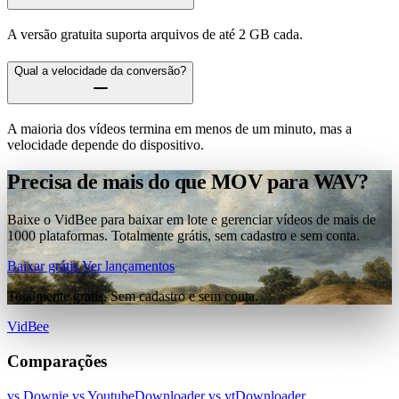
A versão gratuita suporta arquivos de até 2 GB cada.
Qual a velocidade da conversão?
A maioria dos vídeos termina em menos de um minuto, mas a
velocidade depende do dispositivo.
Precisa de mais do que MOV para WAV?
Baixe o VidBee para baixar em lote e gerenciar vídeos de mais de
1000 plataformas. Totalmente grátis, sem cadastro e sem conta.
Baixar grátis
Ver lançamentos
Totalmente grátis. Sem cadastro e sem conta.
VidBee
Comparações
vs Downie
vs YoutubeDownloader
vs ytDownloader