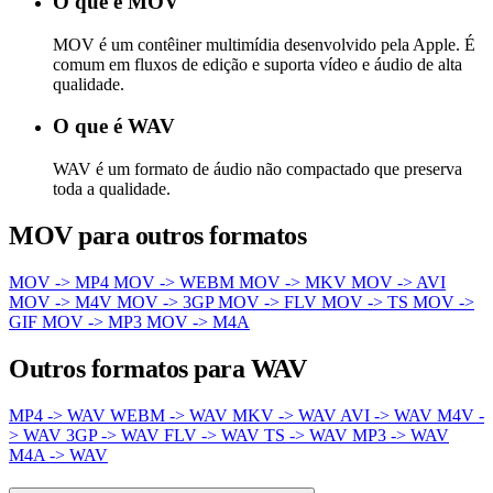
O que é MOV
MOV é um contêiner multimídia desenvolvido pela Apple. É
comum em fluxos de edição e suporta vídeo e áudio de alta
qualidade.
O que é WAV
WAV é um formato de áudio não compactado que preserva
toda a qualidade.
MOV para outros formatos
MOV -> MP4
MOV -> WEBM
MOV -> MKV
MOV -> AVI
MOV -> M4V
MOV -> 3GP
MOV -> FLV
MOV -> TS
MOV ->
GIF
MOV -> MP3
MOV -> M4A
Outros formatos para WAV
MP4 -> WAV
WEBM -> WAV
MKV -> WAV
AVI -> WAV
M4V -
> WAV
3GP -> WAV
FLV -> WAV
TS -> WAV
MP3 -> WAV
M4A -> WAV