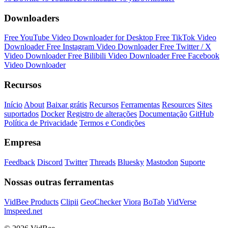
Downloaders
Free YouTube Video Downloader for Desktop
Free TikTok Video
Downloader
Free Instagram Video Downloader
Free Twitter / X
Video Downloader
Free Bilibili Video Downloader
Free Facebook
Video Downloader
Recursos
Início
About
Baixar grátis
Recursos
Ferramentas
Resources
Sites
suportados
Docker
Registro de alterações
Documentação
GitHub
Política de Privacidade
Termos e Condições
Empresa
Feedback
Discord
Twitter
Threads
Bluesky
Mastodon
Suporte
Nossas outras ferramentas
VidBee Products
Clipii
GeoChecker
Viora
BoTab
VidVerse
lmspeed.net