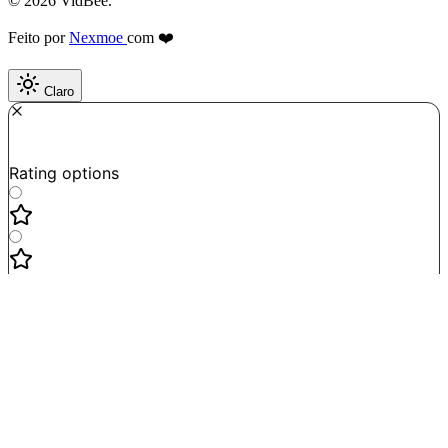
© 2026 VidBee.
Feito por
Nexmoe
com ❤️
Claro
Required
How do you like this tool?
Rating options
Not good
Very satisfied
Next