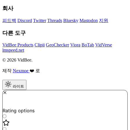
회사
피드백
Discord
Twitter
Threads
Bluesky
Mastodon
지원
다른 도구
VidBee Products
Clipii
GeoChecker
Viora
BoTab
VidVerse
lmspeed.net
© 2026 VidBee.
제작
Nexmoe
❤️ 로
라이트
Required
How do you like this tool?
Rating options