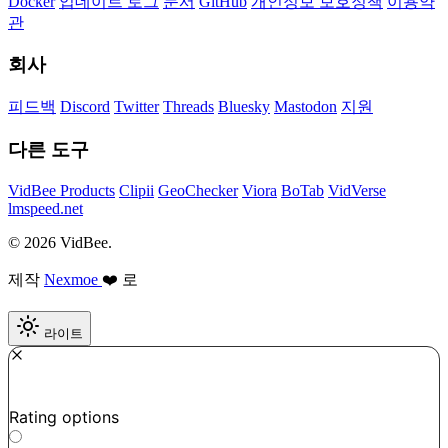
Docker
업데이트 로그
문서
GitHub
개인정보 보호정책
이용약
관
회사
피드백
Discord
Twitter
Threads
Bluesky
Mastodon
지원
다른 도구
VidBee Products
Clipii
GeoChecker
Viora
BoTab
VidVerse
lmspeed.net
© 2026 VidBee.
제작
Nexmoe
❤️ 로
라이트
Required
How do you like this tool?
Rating options