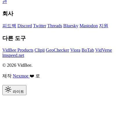
관
회사
피드백
Discord
Twitter
Threads
Bluesky
Mastodon
지원
다른 도구
VidBee Products
Clipii
GeoChecker
Viora
BoTab
VidVerse
lmspeed.net
© 2026 VidBee.
제작
Nexmoe
❤️ 로
라이트