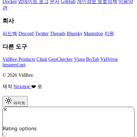
Docker
업데이트 로그
문서
GitHub
개인정보 보호정책
이용약
관
회사
피드백
Discord
Twitter
Threads
Bluesky
Mastodon
지원
다른 도구
VidBee Products
Clipii
GeoChecker
Viora
BoTab
VidVerse
lmspeed.net
© 2026 VidBee.
제작
Nexmoe
❤️ 로
라이트
Required
How do you like this tool?
Rating options